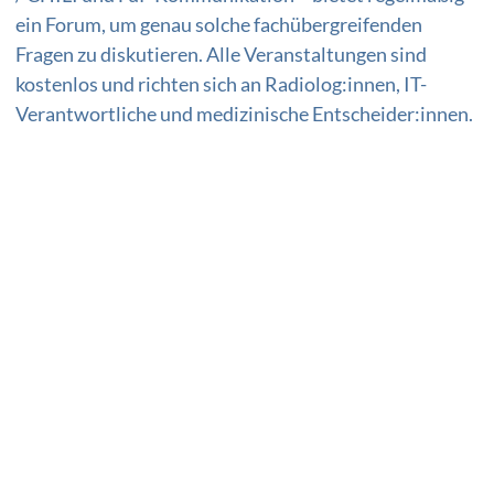
ein Forum, um genau solche fachübergreifenden
Fragen zu diskutieren. Alle Veranstaltungen sind
kostenlos und richten sich an Radiolog:innen, IT-
Verantwortliche und medizinische Entscheider:innen.
Weiterführende Themen:
KI in der Radiologie
|
Fachkunde & Genehmigung
|
KI – Möglichkeiten und
Herausforderungen