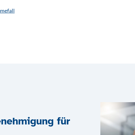
hmefall
enehmigung für