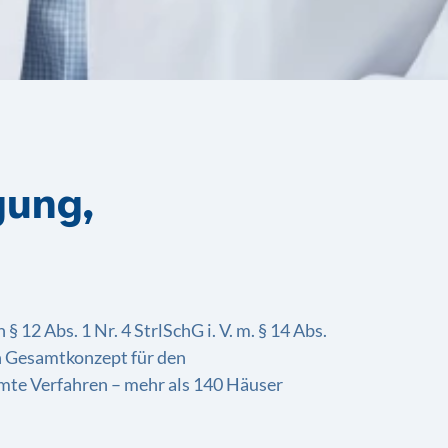
gung,
2 Abs. 1 Nr. 4 StrlSchG i. V. m. § 14 Abs.
in Gesamtkonzept für den
amte Verfahren – mehr als 140 Häuser