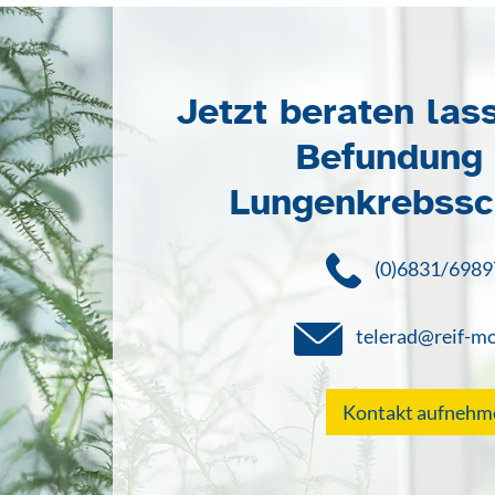
Jetzt beraten las
Befundung
Lungenkrebssc
(0)6831/6989
telerad@reif-mo
Kontakt aufnehm