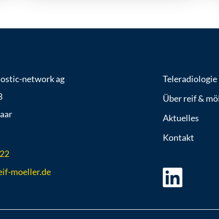
nostic-network ag
Teleradiologie
3
Über reif & mö
aar
Aktuelles
Kontakt
 22
if-moeller.de