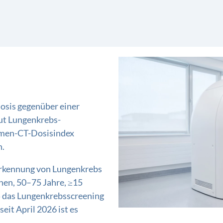
dosis gegenüber einer
aut Lungenkrebs-
umen-CT-Dosisindex
n.
rkennung von Lungenkrebs
nen, 50–75 Jahre, ≥15
5 das Lungenkrebsscreening
eit April 2026 ist es