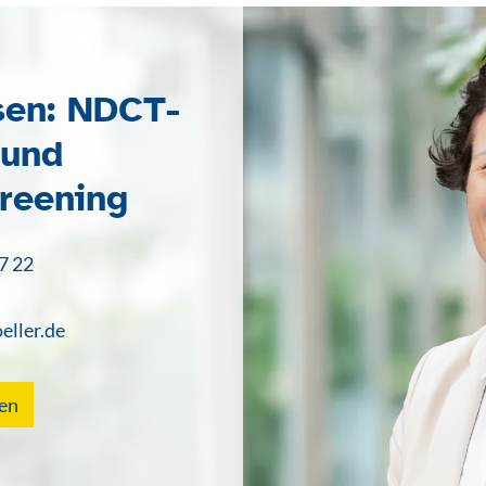
sen: NDCT-
 und
reening
7 22
eller.de
en