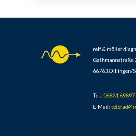
reif & möller diag
Gathmannstraße 
66763 Dillingen/S
Tel.:
06831 69897
E-Mail:
telerad@re