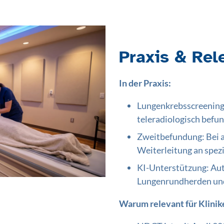
Praxis & Rel
In der Praxis:
Lungenkrebsscreenin
teleradiologisch befu
Zweitbefundung: Bei au
Weiterleitung an spez
KI-Unterstützung: Au
Lungenrundherden und 
Warum relevant für Klinik