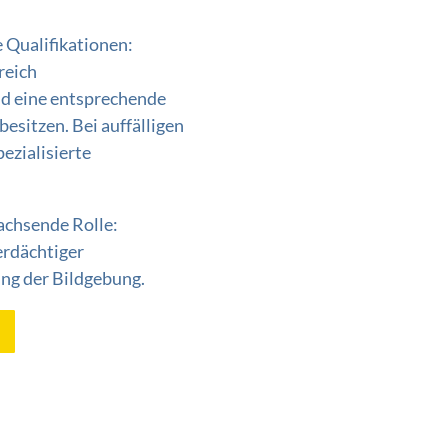
 Qualifikationen:
reich
d eine entsprechende
sitzen. Bei auffälligen
ezialisierte
achsende Rolle:
erdächtiger
ng der Bildgebung.